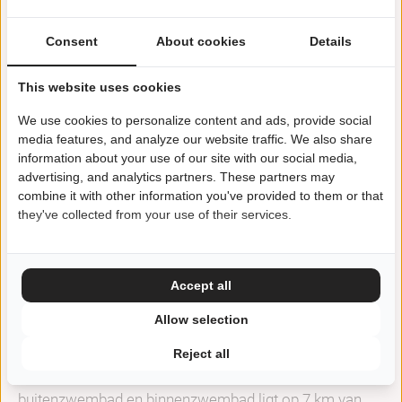
Inclusief waterpret!
Consent
About cookies
Details
De Alfbach loopt langs de camping. De beek stroomt in
de zomer rustig en is niet diep (10-100 cm). Bij de beek
This website uses cookies
kun je op warmere dagen stoom afblazen en het
We use cookies to personalize content and ads, provide social
onderwaterleven ontdekken.
media features, and analyze our website traffic. We also share
information about your use of our site with our social media,
advertising, and analytics partners. These partners may
Zwemmen in de vulkaan?
combine it with other information you've provided to them or that
In ongeveer 15 minuten met de auto bereikt u de
they've collected from your use of their services.
Eifelmaare, waar u kunt zwemmen in de vulkanen. De
maaren behoren tot de schoonste en helderste
wateren van Duitsland – een zee die zich in de
Accept all
vulkanische krater heeft verzameld!
Allow selection
Avontuurlijk binnenzwembad
Reject all
Het avonturenbad Zell met waterglijbaan,
buitenzwembad en binnenzwembad ligt op 7 km van