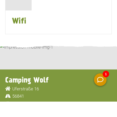
Wifi
Camping Wolf
Uferstraße 16
56841
Traben-Trarbach
+49 6541 3111