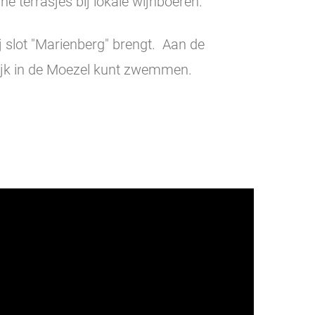
ne terrasjes bij lokale wijnboeren.
j slot "Marienberg" brengt. Aan de
lijk in de Moezel kunt zwemmen.