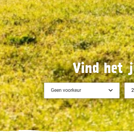
Vind het j
Geen voorkeur
2