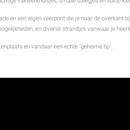
chtige vakwerkhuisjes, smalle steegjes en volop klei
e en een eigen veerpont die je naar de overkant bi
mogelijkheden, en diverse strandjes vanwaar je heer
stenplaats en vandaar een echte "geheime tip".