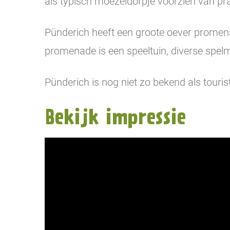
als typisch moezeldorpje voorzien van pra
Pünderich heeft een groote oever promenad
promenade is een speeltuin, diverse spel
Pünderich is nog niet zo bekend als touri
Bekijk impressie