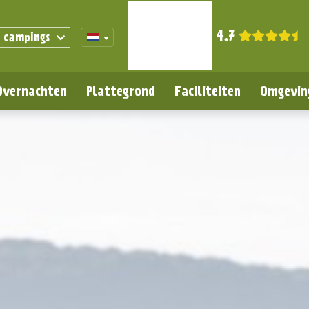
4.7
 campings
Overnachten
Plattegrond
Faciliteiten
Omgevin