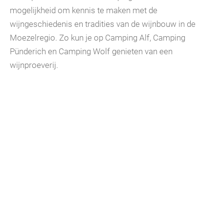
mogelijkheid om kennis te maken met de
wijngeschiedenis en tradities van de wijnbouw in de
Moezelregio. Zo kun je op Camping Alf, Camping
Pünderich en Camping Wolf genieten van een
wijnproeverij.
Verblijf in het hart van de
feestelijkheden
Bij Mosel Campings ben je altijd op een steenworp
afstand van de festiviteiten. Na een dag vol plezier, kun
je op de camping heerlijk genieten van vakantie. Of je
nu kiest voor een comfortabele accommodatie, een
knusse tent of een luxe glamping-ervaring, je vindt bij
ons de perfecte basis voor een onvergetelijke vakantie
in Duitsland.