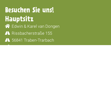
Besuchen Sie uns!
Hauptsitz
Edwin & Karel van Dongen
Rissbacherstraße 155
56841 Traben-Trarbach
+49 6541 3111
info@moselcampingplatz.de