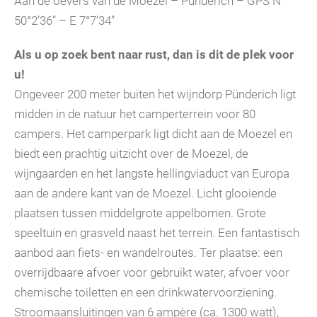
Aan de oevers van de Moezel – Pünderich – GPS N
50°2’36” – E 7°7’34”
Als u op zoek bent naar rust, dan is dit de plek voor
u!
Ongeveer 200 meter buiten het wijndorp Pünderich ligt
midden in de natuur het camperterrein voor 80
campers. Het camperpark ligt dicht aan de Moezel en
biedt een prachtig uitzicht over de Moezel, de
wijngaarden en het langste hellingviaduct van Europa
aan de andere kant van de Moezel. Licht glooiende
plaatsen tussen middelgrote appelbomen. Grote
speeltuin en grasveld naast het terrein. Een fantastisch
aanbod aan fiets- en wandelroutes. Ter plaatse: een
overrijdbaare afvoer voor gebruikt water, afvoer voor
chemische toiletten en een drinkwatervoorziening.
Stroomaansluitingen van 6 ampère (ca. 1300 watt),