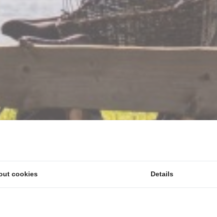
out cookies
Details