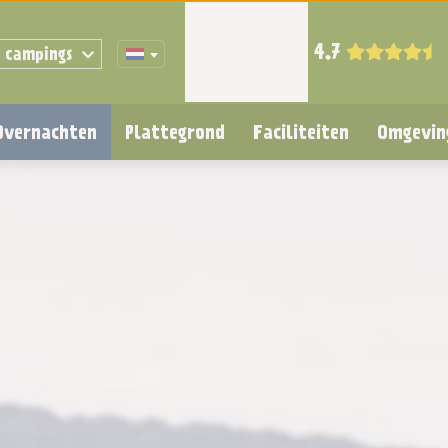
4.7
 campings
Overnachten
Plattegrond
Faciliteiten
Omgevin