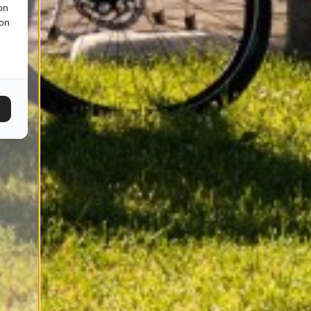
on
ion