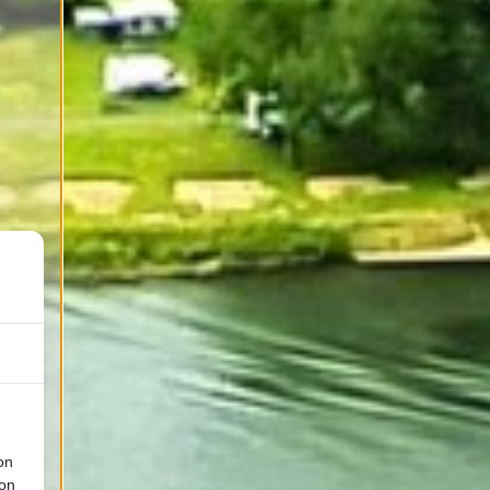
on
ion