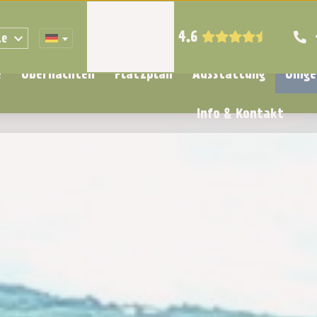
4.6
ze
e
Übernachten
Platzplan
Ausstattung
Umge
Info & Kontakt