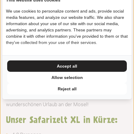
Camping Alf. Unser Safarizelt XL ist nicht nur mit allem
We use cookies to personalize content and ads, provide social
Komfort ausgestattet, sondern auch extra geräumig.
media features, and analyze our website traffic. We also share
Mit nicht weniger als 3 Schlafzimmern ist das
information about your use of our site with our social media,
advertising, and analytics partners. These partners may
Safarizelt für 4-8 Personen geeignet.
combine it with other information you've provided to them or that
they've collected from your use of their services.
Während Ihres Aufenthaltes wird es Ihnen an nichts
fehlen. Von einem luxuriösen Badezimmer bis zu einer
voll ausgestatteten Küche, von bequemen Betten bis zu
Accept all
einer Veranda mit Gartenmöbeln. Aber was unser
Allow selection
Safarizelt vielleicht zum Besonderen macht, ist der
Blick auf die Berge und die natürliche Umgebung.
Reject all
Entspannen Sie sich und genießen Sie einen
wunderschönen Urlaub an der Mosel!
Unser Safarizelt XL in Kürze: