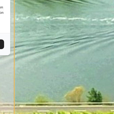
on
ion