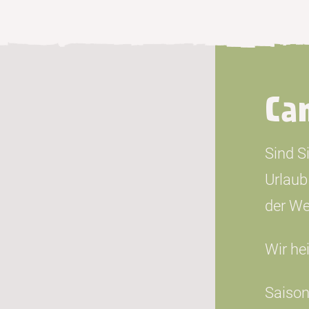
Ca
Sind S
Urlaub
der We
Wir he
Saison