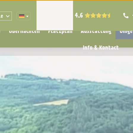
4.6
ze
e
Übernachten
Platzplan
Ausstattung
Umge
Info & Kontact