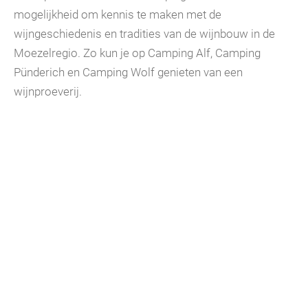
mogelijkheid om kennis te maken met de
wijngeschiedenis en tradities van de wijnbouw in de
Moezelregio. Zo kun je op Camping Alf, Camping
Pünderich en Camping Wolf genieten van een
wijnproeverij.
Verblijf in het hart van de
feestelijkheden
Bij Mosel Campings ben je altijd op een steenworp
afstand van de festiviteiten. Na een dag vol plezier, kun
je op de camping heerlijk genieten van vakantie. Of je
nu kiest voor een comfortabele accommodatie, een
knusse tent of een luxe glamping-ervaring, je vindt bij
ons de perfecte basis voor een onvergetelijke vakantie
in Duitsland.