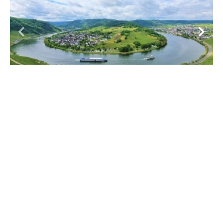
Camping Wolf
Direct aan de Moezel
Rustige ligging
Dichtbij uniek uitkijkpunt
Volop fiets en wandelmogelijkheden
€ 162,59
vanaf