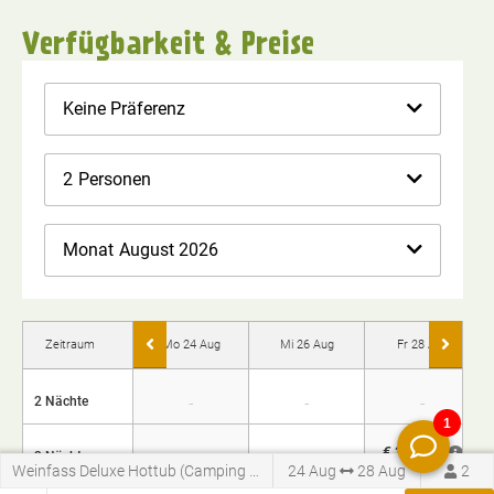
Verfügbarkeit & Preise
Keine Präferenz
2
Personen
Monat
August 2026
Zeitraum
Mo 24 Aug
Mi 26 Aug
Fr 28 Aug
-
-
-
2 Nächte
€ 335,86
-
-
3 Nächte
Weinfass Deluxe Hottub (Camping Rissbach)
24 Aug
28 Aug
2