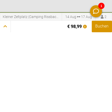
Kleiner Zeltplatz (Camping Rissbach)
14 Aug
17 Aug
2
Campingplatz Rissbach
€ 98,99
Buchen
Rissbacherstraße 155
56841
Traben-Trarbach
+49 6541 3111
info@moselcampingplatz.de