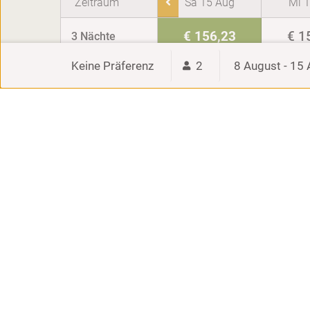
Zeitraum
Sa 15 Aug
Mi 
€ 156,23
€ 1
3 Nächte
Keine Präferenz
2
8 August - 15
€ 2
4 Nächte
-
€ 2
5 Nächte
-
€ 2
6 Nächte
-
€ 3
1 Woche
-
€ 6
2 Wochen
-