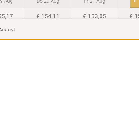
19 Aug
Do 20 Aug
Fr 21 Aug
Sa 
55,17
€ 154,11
€ 153,05
€ 1
 August
02,87
€ 201,81
€ 200,75
€ 2
50,57
€ 249,51
€ 248,45
€ 2
98,27
€ 297,21
€ 296,15
€ 2
30,07
€ 330,07
€ 319,47
€ 3
28,99
€ 628,99
€ 607,79