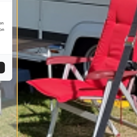
on
ion